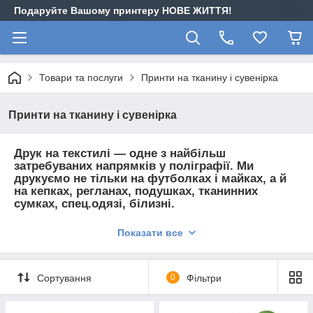
Подаруйте Вашому принтеру НОВЕ ЖИТТЯ!
Товари та послуги
Принти на тканину і сувенірка
Принти на тканину і сувенірка
Друк на текстилі — одне з найбільш
затребуваних напрямків у поліграфії. Ми
друкуємо не тільки на футболках і майках, а й
на кепках, регланах, подушках, тканинних
сумках, спец.одязі, білизні.
Так само ми використовуємо різні методи друку в залежності
Показати все
від тканини виробу . Друк на тканині термопереносом
використовується на х/б та ін. натуральних тканинах методом
нанесення спеціальної плівки різних кольорів або плівки із
Сортування
0
Фільтри
надрукованим фото або малюнком.
Друк на тканині сублімаційним методом наноситься на
синтетичні тканини і забезпечує стійку, яскраву і екологічно