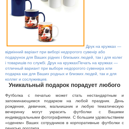
Друк на кружках —
відмінний варіант при виборі недорогого сувенір або
подарунок для Ваших рідних і близьких людей, так і для колег
і товаришів по службі.
Друк на кружках
Печать на кружках —
отличный вариант при выборе недорогого сувенира или
подарка как для Ваших родных и близких людей, так и для
коллег и сослуживцев.
Уникальный подарок порадует любого
Футболка с печатью может стать нестандартным и
запоминающимся подарком на любой праздник. День
рождение, девичник, мальчишник и любую тематическую
вечеринку могут украсить футболки с Вашими
индивидуальными фотографиями. С большим удовольствием
«оденем» Ваших сотрудников в корпоративные футболки с
печатью логотипа.