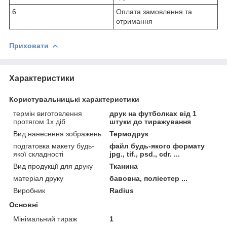
6
Оплата замовлення та
отримання
Приховати
Характеристики
Користувальницькі характеристики
термін виготовлення
друк на футболках від 1
протягом 1х діб
штуки до тиражування
Вид нанесення зображень
Термодрук
подгатовка макету будь-
файл будь-якого формату
якої складності
jpg., tif., psd., cdr. ...
Вид продукції для друку
Тканина
матеріал друку
бавовна, поліестер ...
Виробник
Radius
Основні
Мінімальний тираж
1