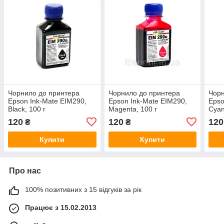
Чорнило дo принтера
Чорнило дo принтера
Чорн
Epson Ink-Mate EIM290,
Epson Ink-Mate EIM290,
Epso
Black, 100 г
Magenta, 100 г
Cyan
120
120
120
₴
₴
Купити
Купити
Про нас
100% позитивних з 15 відгуків за рік
Працює з 15.02.2013