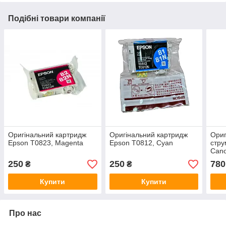
Подібні товари компанії
Оригінальний картридж
Оригінальний картридж
Ориг
Epson T0823, Magenta
Epson T0812, Cyan
стру
Cano
250
250
780
₴
₴
Купити
Купити
Про нас