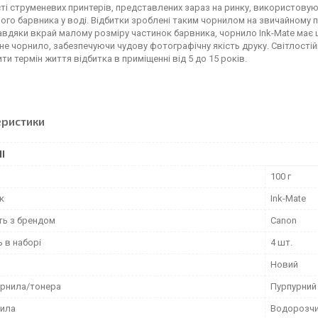
ті струменевих принтерів, представлених зараз на ринку, використовую
го барвника у воді. Відбитки зроблені таким чорнилом на звичайному 
вдяки вкрай малому розміру частинок барвника, чорнило Ink-Mate має ш
не чорнило, забезпечуючи чудову фотографічну якість друку. Світлостій
и термін життя відбитка в приміщенні від 5 до 15 років.
еристики
І
100 г
к
Ink-Mate
ть з брендом
Canon
ь в наборі
4 шт.
Новий
орнила/тонера
Пурпурний
нила
Водорозчи