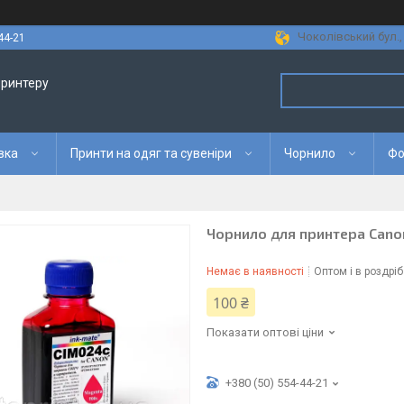
Чоколівський бул., 
44-21
принтеру
вка
Принти на одяг та сувеніри
Чорнило
Фо
Чорнило для принтера Canon
Немає в наявності
Оптом і в роздріб
100 ₴
Показати оптові ціни
+380 (50) 554-44-21