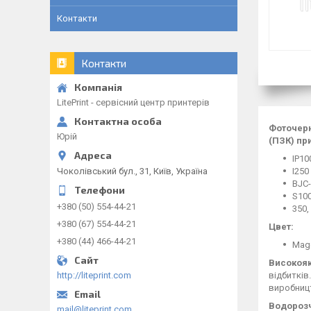
Контакти
Контакти
LitePrint - сервісний центр принтерів
Фоточерн
Юрій
(ПЗК) пр
IP1
Чоколівський бул., 31, Київ, Україна
I250
BJC
S100
+380 (50) 554-44-21
350,
+380 (67) 554-44-21
Цвет:
+380 (44) 466-44-21
Mag
Високояк
http://liteprint.com
відбитків
виробницт
Водорозч
mail@liteprint.com