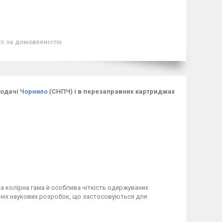
ів
за домовленістю
Подачі
Чорнило
(СНПЧ) і в перезаправних картриджах
а колірна гама й особлива чіткість одержуваних
ніх наукових розробок, що застосовуються для