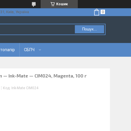
Кошик
31, Київ, Україна
Пошук...
топапір
СБПЧ
 — Ink-Mate — CIM024, Magenta, 100 г
Код:
Ink-Mate CIM024