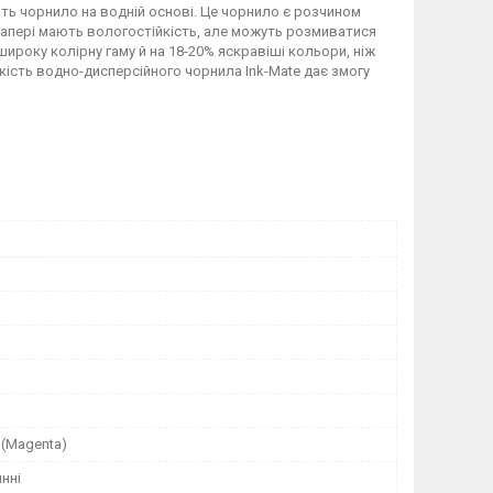
ть чорнило на водній основі. Це чорнило є розчином
папері мають вологостійкість, але можуть розмиватися
ироку колірну гаму й на 18-20% яскравіші кольори, ніж
кість водно-дисперсійного чорнила Ink-Mate дає змогу
 (Magenta)
нні