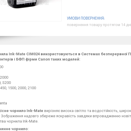
повернення товару протягом 14 дн
ила Ink-Mate
CIM024 використовуються в Системах безперервної 
интерів і БФП фірми Canon таких моделей:
000
-2000
, S200
 450, 1500, 2000, 2100
enta
існе чорнило Ink-Mate
вирізняє висока світло та водостійкість, широк
. Зображення надовго збереже яскравість завдяки впровадженню новіт
ва чорнила Ink-Mate.
инне чорнило: