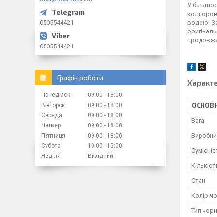
У більшос
кольорово
0505544421
водою. За
оригіналь
продовжит
0505544421
Графік роботи
Характ
Понеділок
09:00
18:00
ОСНОВН
Вівторок
09:00
18:00
Середа
09:00
18:00
Вага
Четвер
09:00
18:00
Виробни
Пʼятниця
09:00
18:00
Субота
10:00
15:00
Сумісніс
Неділя
Вихідний
Кількіст
Стан
Колір ч
Тип чор