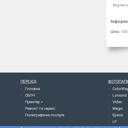
Вид витр
Інформ
Ціна:
100
ПЕРЕХІД
ФОТОПАПІ
Головна
ColorWa
СБПЧ
Lomond
Принтер +
Videx
Ремонт та сервіс
Magic
Полиграфичні послуги
Epson
LP