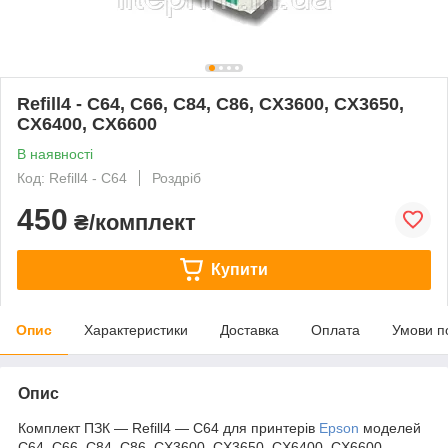
Refill4 - C64, C66, C84, C86, CX3600, CX3650,
CX6400, CX6600
В наявності
Код: Refill4 - C64
Роздріб
450
₴/комплект
Купити
Опис
Характеристики
Доставка
Оплата
Умови п
Опис
Комплект ПЗК — Refill4 — C64 для принтерів
Epson
моделей
C64, C66, C84, C86, CX3600, CX3650, CX6400, CX6600