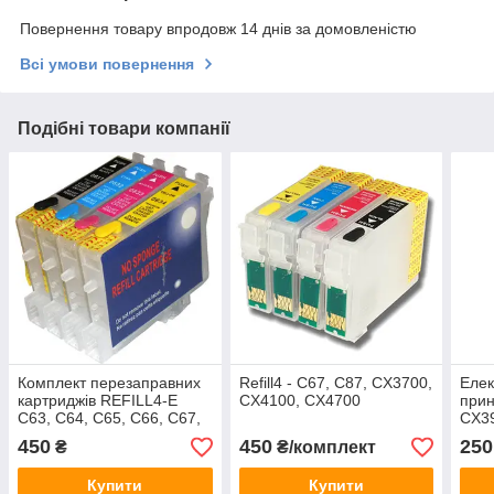
Повернення товару впродовж 14 днів за домовленістю
Всі умови повернення
Подібні товари компанії
Комплект перезаправних
Refill4 - C67, C87, CX3700,
Елек
картриджів REFILL4-E
CX4100, CX4700
прин
C63, C64, C65, C66, С67,
CX39
C68
CX69
450
450
250
₴
₴/комплект
CX9
Купити
Купити