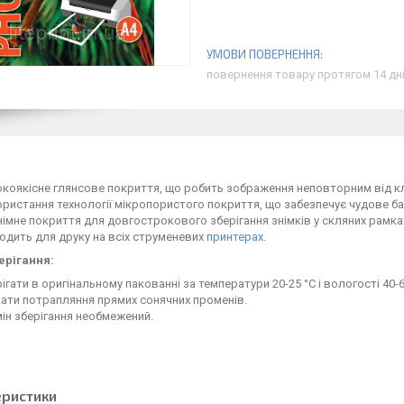
повернення товару протягом 14 дн
коякісне глянсове покриття, що робить зображення неповторним від кл
ристання технології мікропористого покриття, що забезпечує чудове ба
імне покриття для довгострокового зберігання знімків у скляних рамка
одить для друку на всіх струменевих
принтерах
.
ерігання:
ігати в оригінальному пакованні за температури 20-25 °C і вологості 40-
ати потрапляння прямих сонячних променів.
ін зберігання необмежений.
еристики