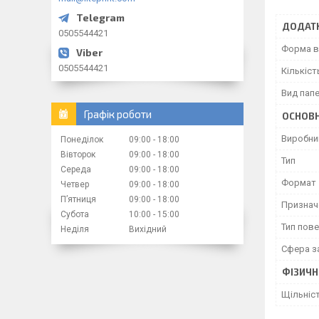
ДОДАТК
0505544421
Форма в
0505544421
Кількіст
Вид пап
Графік роботи
ОСНОВН
Виробни
Понеділок
09:00
18:00
Вівторок
09:00
18:00
Тип
Середа
09:00
18:00
Формат
Четвер
09:00
18:00
Пʼятниця
09:00
18:00
Признач
Субота
10:00
15:00
Тип пове
Неділя
Вихідний
Сфера з
ФІЗИЧН
Щільніс