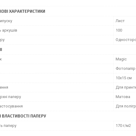
ОВІ ХАРАКТЕРИСТИКИ
ипуску
Лист
ь аркушів
100
еру
Одностор
І
к
Magic
Фотопапір
10x15 см
ення
Для принт
рхні паперу
Матова
астосування
Для полігр
І ВЛАСТИВОСТІ ПАПЕРУ
ть паперу
170 г/м2