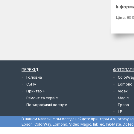
Інформ
Ціна:
83 ₴
ПЕРЕХІД
ФОТОПАПІ
Головна
ColorWa
СБПЧ
Lomond
Принтер +
Videx
Ремонт та сервіс
Magic
Полиграфичні послуги
Epson
LP
В нашем магазине вы всегда найдете принтеры и многофунк
Epson, ColorWay, Lomond, Videx, Magic, InkTec, Ink-Mate, D