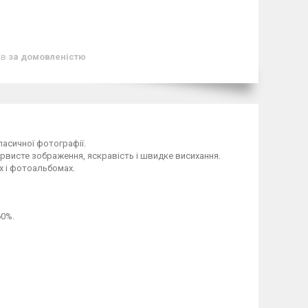
ів
за домовленістю
асичної фотографії.
рвисте зображення, яскравість і швидке висихання.
х і фотоальбомах.
60%.