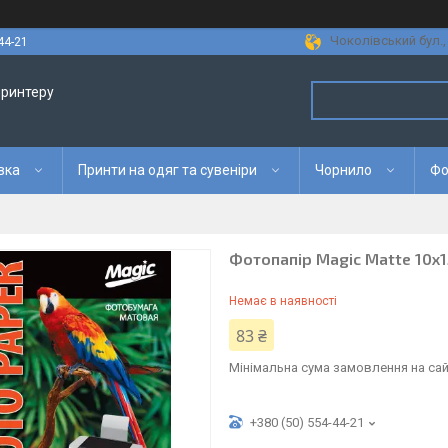
Чоколівський бул., 
44-21
принтеру
вка
Принти на одяг та сувеніри
Чорнило
Фо
Фотопапір Magic Matte 10x1
Немає в наявності
83 ₴
Мінімальна сума замовлення на сай
+380 (50) 554-44-21