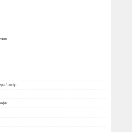
оння
ера/копіра
афії