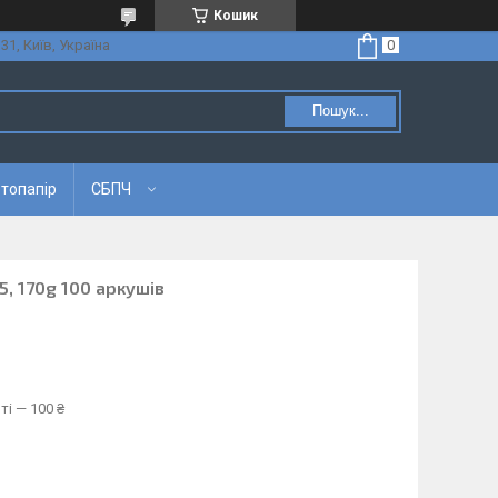
Кошик
31, Київ, Україна
Пошук...
топапір
СБПЧ
5, 170g 100 аркушів
ті — 100 ₴