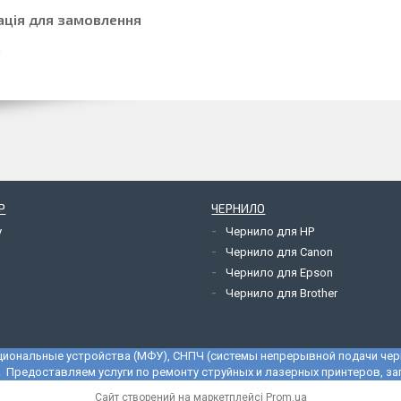
ація для замовлення
Р
ЧЕРНИЛО
y
Чернило для HP
Чернило для Canon
Чернило для Epson
Чернило для Brother
циональные устройства (МФУ), СНПЧ (системы непрерывной подачи черн
cTec. Предоставляем услуги по ремонту струйных и лазерных принтеров, 
Сайт створений на маркетплейсі
Prom.ua