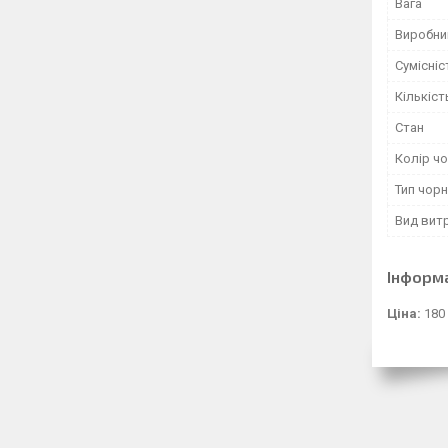
Вага
Виробни
Сумісніс
Кількіст
Стан
Колір ч
Тип чор
Вид витр
Інформ
Ціна:
180