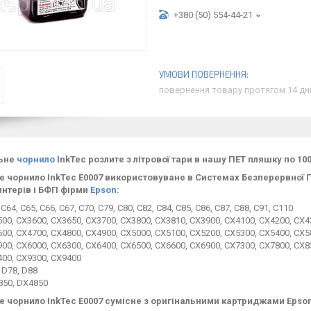
+380 (50) 554-44-21
повернення товару протягом 14 дн
льне
чорнило
InkTec розлите з літрової тари в нашу ПЕТ пляшку по 100
е чорнило InkTec E0007 використовуване в Системах Безперервної 
интерів і БФП фірми
Epson
:
 C64, C65, C66, C67, C70, C79, C80, C82, C84, C85, C86, C87, C88, C91, C110
00, CX3600, CX3650, CX3700, CX3800, CX3810, CX3900, CX4100, CX4200, CX4
00, CX4700, CX4800, CX4900, CX5000, CX5100, CX5200, CX5300, CX5400, CX5
00, CX6000, CX6300, CX6400, CX6500, CX6600, CX6900, CX7300, CX7800, CX8
00, CX9300, CX9400
 D78, D88
850, DX4850
е чорнило InkTec E0007 сумісне з оригінальними картриджами Epson