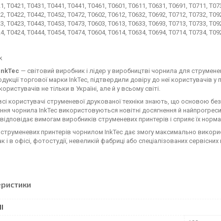
1, T0421, T0431, T0441, T0441, T0461, T0601, T0611, T0631, T0691, T0711, T07
2, T0422, T0442, T0452, T0472, T0602, T0612, T0632, T0692, T0712, T0732, T09
3, T0423, T0443, T0453, T0473, T0603, T0613, T0633, T0693, T0713, T0733, T09
4, T0424, T0444, T0454, T0474, T0604, T0614, T0634, T0694, T0714, T0734, T09
k
InkTec
— світовий виробник і лідер у виробництві чорнила для струмене
одукції торгової марки InkTec, підтвердили довіру до неї користувачів у 
користувачів не тільки в Україні, але й у всьому світі.
всі користувачі струменевої друкованої техніки знають, що основою без
ня чорнила InkTec використовуються новітні досягнення й найпрогресивн
відповідає вимогам виробників струменевих принтерів і сприяє їх норм
струменевих принтерів чорнилом InkTec дає змогу максимально викорис
ак і в офісі, фотостудії, невеликій фабриці або спеціалізованих сервісни
еристики
І