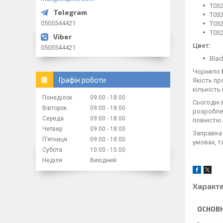
T032
T032
0505544421
T032
T032
Цвет:
0505544421
Blac
Чорнило
Графік роботи
Якість пр
кількість 
Понеділок
09:00
18:00
Сьогодні 
Вівторок
09:00
18:00
розроблен
Середа
09:00
18:00
повністю 
Четвер
09:00
18:00
Заправка 
Пʼятниця
09:00
18:00
умовах, т
Субота
10:00
15:00
Неділя
Вихідний
Характ
ОСНОВН