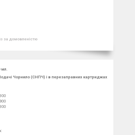
ів
за домовленістю
 мл.
Подачі Чорнило (СНПЧ) і в перезаправних картриджах
300
800
300
: