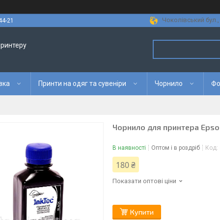
Чоколівський бул., 
44-21
принтеру
вка
Принти на одяг та сувеніри
Чорнило
Фо
Чорнило для принтера Epson 
В наявності
Оптом і в роздріб
Код:
180 ₴
Показати оптові ціни
Купити