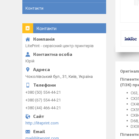
Контакти
Контакти
LitePrint - сервісний центр принтерів
Юрій
Оригіна
Чоколівський бул., 31, Київ, Україна
Пігментн
(ПЗК) пр
+380 (50) 554-44-21
C63,
CX35
+380 (67) 554-44-21
CX46
+380 (44) 466-44-21
CX59
CX84
D68,
http://liteprint.com
DX3
Пігментн
mail@liteprint.com