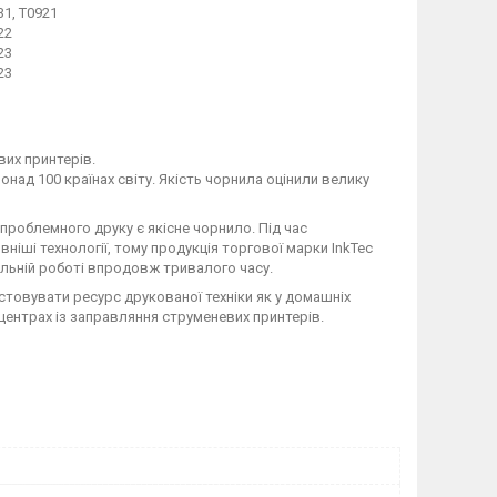
31, T0921
22
23
23
вих принтерів.
понад 100 країнах світу. Якість чорнила оцінили велику
проблемного друку є якісне чорнило. Під час
іші технології, тому продукція торгової марки InkTec
альній роботі впродовж тривалого часу.
товувати ресурс друкованої техніки як у домашніх
х центрах із заправляння струменевих принтерів.