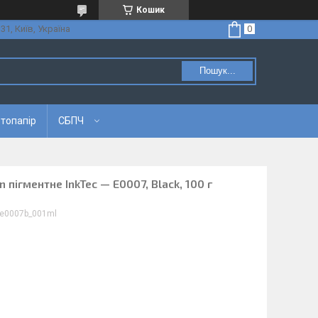
Кошик
31, Київ, Україна
Пошук...
топапір
СБПЧ
пігментне InkTec — E0007, Black, 100 г
e0007b_001ml