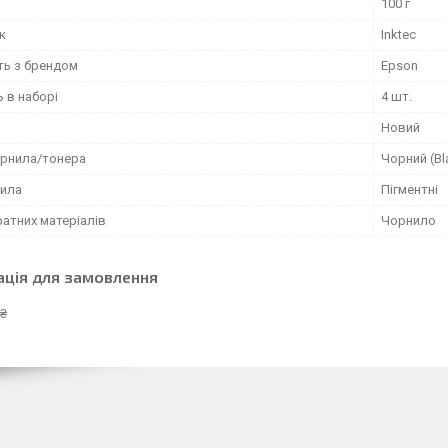
100 г
к
Inktec
ть з брендом
Epson
ь в наборі
4 шт.
Новий
орнила/тонера
Чорний (Bl
нила
Пігментні
атних матеріалів
Чорнило
ація для замовлення
 ₴