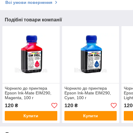
Всі умови повернення
Подібні товари компанії
Чорнило дo принтера
Чорнило до принтера
Чорн
Epson Ink-Mate EIM290,
Epson Ink-Mate EIM290,
Epso
Magenta, 100 г
Cyan, 100 г
Ligh
120
120
120
₴
₴
Купити
Купити