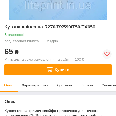
Кутова кліпса на R270/RX590/T50/TX650
В наявності
Код: Угловая клипса
Роздріб
65
₴
Мінімальна сума замовлення на сайті — 100 ₴
Купити
Опис
Характеристики
Доставка
Оплата
Умови п
Опис
Кутова кліпса-тримач шлейфа призначена для точного
встановлення СНПЧ і закріплення чорнильного шлейфа в